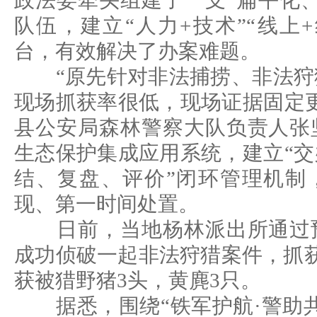
政法委牵头组建了一支“扁平化
队伍，建立“人力+技术”“线上
台，有效解决了办案难题。
“原先针对非法捕捞、非法狩
现场抓获率很低，现场证据固定
县公安局森林警察大队负责人张
生态保护集成应用系统，建立“
结、复盘、评价”闭环管理机制
现、第一时间处置。
日前，当地杨林派出所通过预
成功侦破一起非法狩猎案件，抓
获被猎野猪3头，黄麂3只。
据悉，围绕“铁军护航·警助共