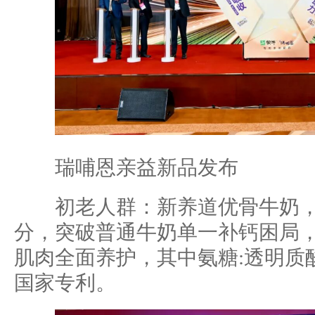
瑞哺恩亲益新品发布
初老人群：新养道优骨牛奶，
分，突破普通牛奶单一补钙困局
肌肉全面养护，其中氨糖:透明质酸钠:
国家专利。