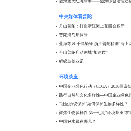
碧海蓝天红滩绿苇——渤海综合治理还
中央媒体看普陀
舟山普陀：打造浙江海上花园会客厅
普陀海岛那抹绿
蓝海等风 千岛染绿 浙江普陀精雕“海上
舟山普陀启动创城“加速度”
蚂蚁岛创业记
环境茶座
中国企业绿色行动（CCGA）2030倡议
践行自然与文化多样性—中国企业绿色行动
“社区协议保护”如何保护生物多样性？
聚焦生物多样性 第十七期“环境茶座”在
中国好水藏在哪儿？