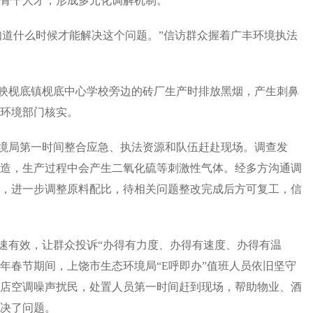
骨干人才，形成多元化调解机制。
道什么时候才能解决这个问题。”信访群众握着广丰环境执法
枧底镇枧底中心学校旁边的砖厂生产时排放黑烟，产生刺鼻
环境部门核实。
局第一时间整合应急、执法资源和队伍赶赴现场。调查发
造，生产过程中会产生二氧化硫等刺激性气体。经多方沟通调
，进一步调整原料配比，待相关问题整改完成后方可复工，信
有效，让群众投诉“办得有力度、办得有速度、办得有温
效。今年春节期间，上饶市生态环境局“E呼即办”值班人员依旧坚守
店空调噪声扰民，处置人员第一时间赶到现场，帮助物业、酒
决了问题。