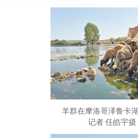
羊群在摩洛哥泽鲁卡
记者 任皓宇摄