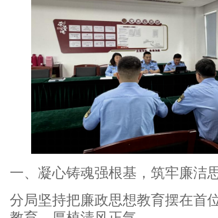
一、凝心铸魂强根基，筑牢廉洁
分局坚持把廉政思想教育摆在首
教育，厚植清风正气。