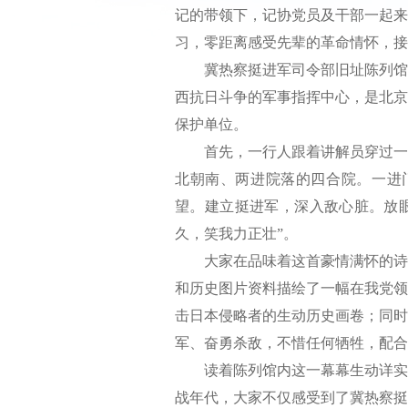
记的带领下，记协党员及干部一起来
习，零距离感受先辈的革命情怀，接
冀热察挺进军司令部旧址陈列馆位于
西抗日斗争的军事指挥中心，是北京
保护单位。
首先，一行人跟着讲解员穿过一条
北朝南、两进院落的四合院。一进
望。建立挺进军，深入敌心脏。放
久，笑我力正壮”。
大家在品味着这首豪情满怀的诗作
和历史图片资料描绘了一幅在我党领
击日本侵略者的生动历史画卷；同时
军、奋勇杀敌，不惜任何牺牲，配合
读着陈列馆内这一幕幕生动详实的
战年代，大家不仅感受到了冀热察挺