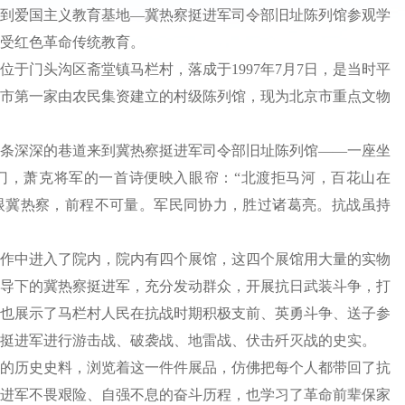
到爱国主义教育基地—冀热察挺进军司令部旧址陈列馆参观学
受红色革命传统教育。
门头沟区斋堂镇马栏村，落成于1997年7月7日，是当时平
市第一家由农民集资建立的村级陈列馆，现为北京市重点文物
深深的巷道来到冀热察挺进军司令部旧址陈列馆——一座坐
门，萧克将军的一首诗便映入眼帘：“北渡拒马河，百花山在
眼冀热察，前程不可量。军民同协力，胜过诸葛亮。抗战虽持
中进入了院内，院内有四个展馆，这四个展馆用大量的实物
导下的冀热察挺进军，充分发动群众，开展抗日武装斗争，打
也展示了马栏村人民在抗战时期积极支前、英勇斗争、送子参
挺进军进行游击战、破袭战、地雷战、伏击歼灭战的史实。
历史史料，浏览着这一件件展品，仿佛把每个人都带回了抗
进军不畏艰险、自强不息的奋斗历程，也学习了革命前辈保家