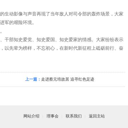
的生动影像与声音再现了当年敌人对司令部的轰炸场景，大家
进军的艰险环境。
。
干部知史爱党、知史爱国、知史爱家的情感。大家纷纷表示
，以先辈为榜样，不忘初心，在新时代新征程上砥砺前行、奋
上一篇：
走进蔡元培故居 追寻红色足迹
网站介绍
理事会
联系我们
返回主站
|
|
|